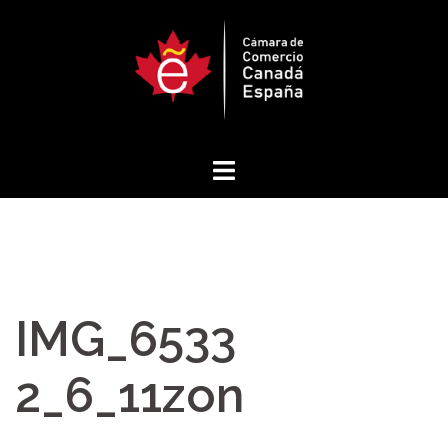
Saltar
al
contenido
IMG_6533
2_6_11zon