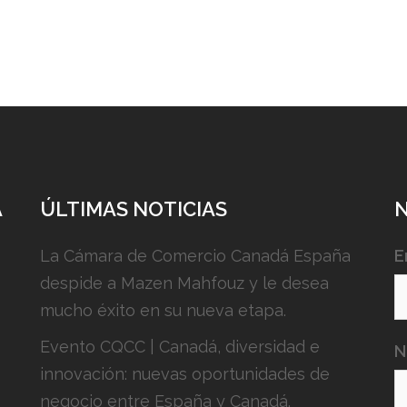
A
ÚLTIMAS NOTICIAS
La Cámara de Comercio Canadá España
E
despide a Mazen Mahfouz y le desea
mucho éxito en su nueva etapa.
Evento CQCC | Canadá, diversidad e
N
innovación: nuevas oportunidades de
negocio entre España y Canadá.