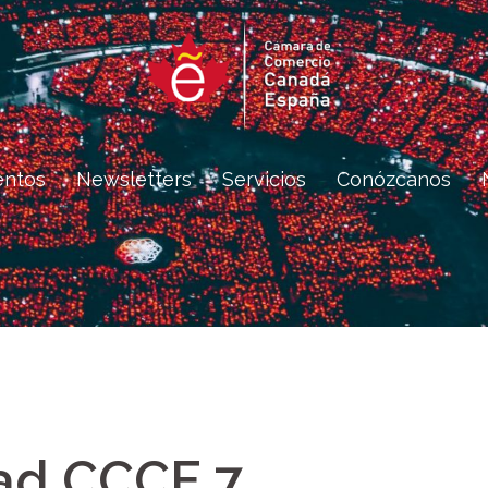
entos
Newsletters
Servicios
Conózcanos
ad CCCE 7