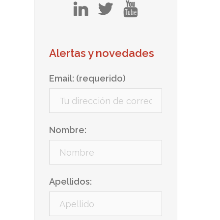
in
tw
yt
Alertas y novedades
Email: (requerido)
Nombre:
Apellidos: