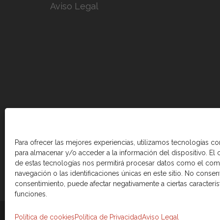
Aviso Legal
Para ofrecer las mejores experiencias, utilizamos tecnologías c
para almacenar y/o acceder a la información del dispositivo. El
de estas tecnologías nos permitirá procesar datos como el co
navegación o las identificaciones únicas en este sitio. No consenti
consentimiento, puede afectar negativamente a ciertas caracterís
funciones.
© 2026 Cámara de comercio Canadá Esp
Política de cookies
Política de Privacidad
Aviso Legal