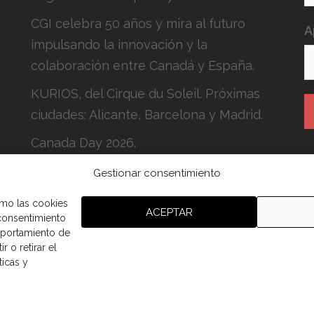
CGI celebra 50 años y mira al futuro
A
impulsando la innovación y la
colaboración entre Canadá y España.
KURIOS, del Cirque du Soleil. Próximas
ciudades: Alicante, Barcelona y Madrid.
Canada Day 2026.
Gestionar consentimiento
H
c
omo las cookies
ACEPTAR
 consentimiento
mportamiento de
r o retirar el
ticas y
aña.