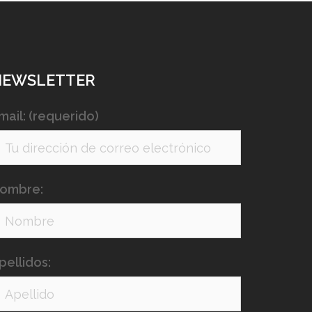
NEWSLETTER
mail: (requerido)
ombre:
pellidos: