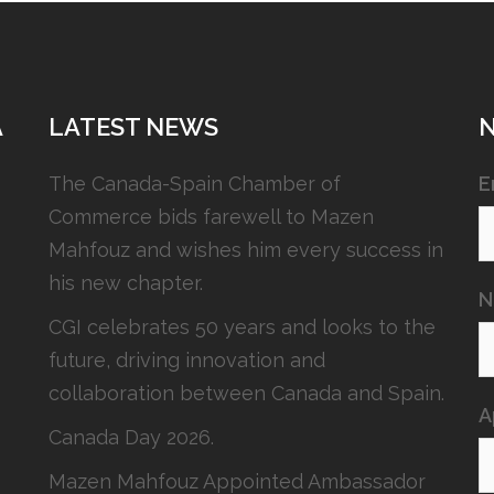
A
LATEST NEWS
The Canada-Spain Chamber of
E
Commerce bids farewell to Mazen
Mahfouz and wishes him every success in
his new chapter.
N
CGI celebrates 50 years and looks to the
future, driving innovation and
collaboration between Canada and Spain.
A
Canada Day 2026.
Mazen Mahfouz Appointed Ambassador