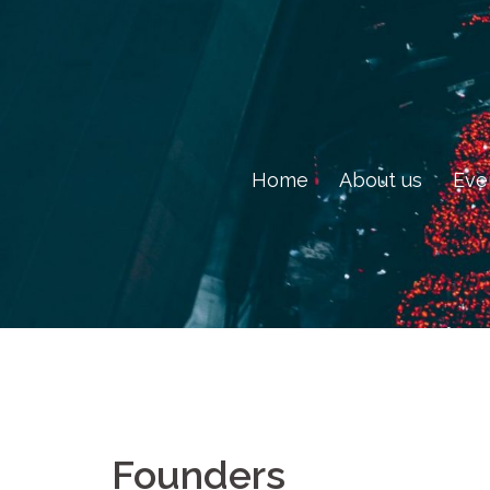
Skip
to
content
Home
About us
Eve
Founders