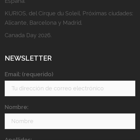
España.
KURIOS, del Cirque du Soleil. Próximas ciudades:
Alicante, Barcelona y Madrid.
Canada Day 2026.
NEWSLETTER
Email: (requerido)
Nombre:
Apellidos: