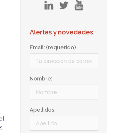
in
tw
yt
Alertas y novedades
Email: (requerido)
Nombre:
Apellidos:
el
as