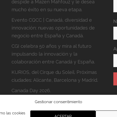
despide a Mazen Mahfouz y le desea
mucho éxito en su nueva etapa.
Evento CQCC | Canadá, diversidad e
N
innovación: nuevas oportunidades de
negocio entre España y Canadá.
CGI celebra 50 años y mira al futuro
A
impulsando la innovación y la
colaboración entre Canadá y España.
KURIOS, del Cirque du Soleil. Próximas
ciudades: Alicante, Barcelona y Madrid.
Canada Day 2026.
H
Gestionar consentimiento
c
omo las cookies
ACEPTAR