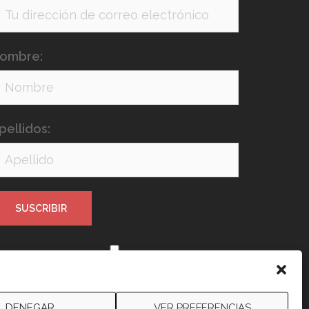
ombre:
pellidos:
e leído y acepto los términos y
ondiciones
DENEGAR
VER PREFERENCIAS