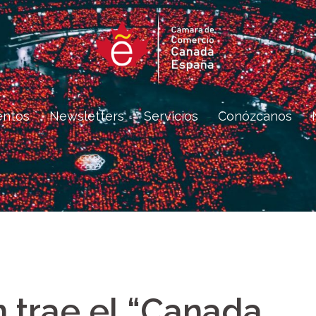
entos
Newsletters
Servicios
Conózcanos
 trae el “Canada