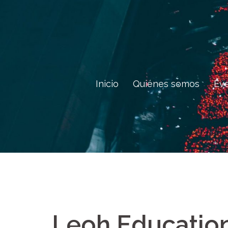
Saltar
al
contenido
Inicio
Quiénes somos
Ev
Leoh Education