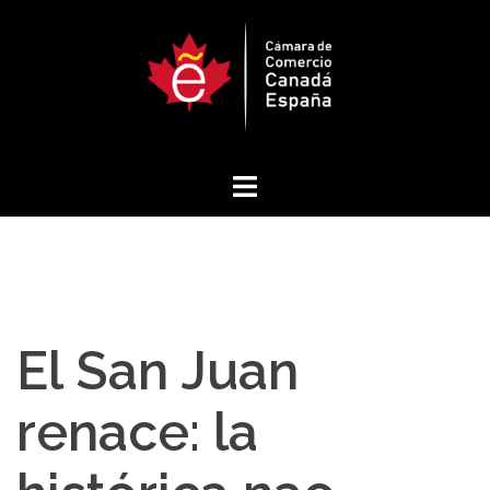
Saltar
al
contenido
El San Juan
renace: la