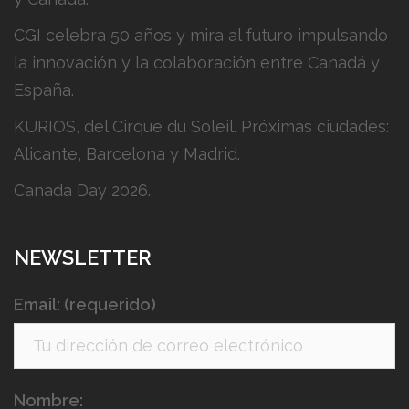
CGI celebra 50 años y mira al futuro impulsando
la innovación y la colaboración entre Canadá y
España.
KURIOS, del Cirque du Soleil. Próximas ciudades:
Alicante, Barcelona y Madrid.
Canada Day 2026.
NEWSLETTER
Email: (requerido)
Nombre: