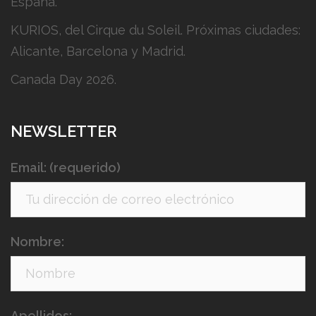
España.
KURIOS, del Cirque du Soleil. Próximas ciudades:
Alicante, Barcelona y Madrid.
Canada Day 2026.
NEWSLETTER
Email: (requerido)
Nombre:
Apellidos: