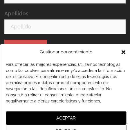
Apellidos:
Gestionar consentimiento
Para ofrecer las mejores experiencias, utilizamos tecnologías
como las cookies para almacenar y/o acceder a la información
He leído y acepto los términos y condiciones
del dispositivo. El consentimiento de estas tecnologías nos
permitirá procesar datos como el comportamiento de
navegación o las identificaciones únicas en este sitio. No
consentir o retirar el consentimiento, puede afectar
negativamente a ciertas características y funciones.
ACEPTAR
© 2026 Cámara de comercio Canadá España.