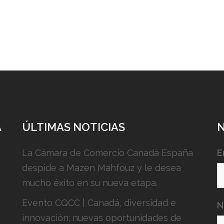
A
ÚLTIMAS NOTICIAS
La Cámara de Comercio Canadá España
E
despide a Mazen Mahfouz y le desea
mucho éxito en su nueva etapa.
Evento CQCC | Canadá, diversidad e
N
innovación: nuevas oportunidades de