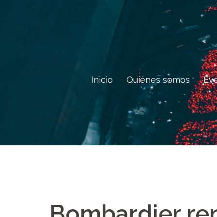
Saltar
al
contenido
Inicio
Quiénes somos
Ev
Bombardier re