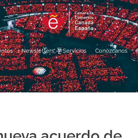
entos
Newsletters
Servicios
Conózcanos
nueva acuerdo de