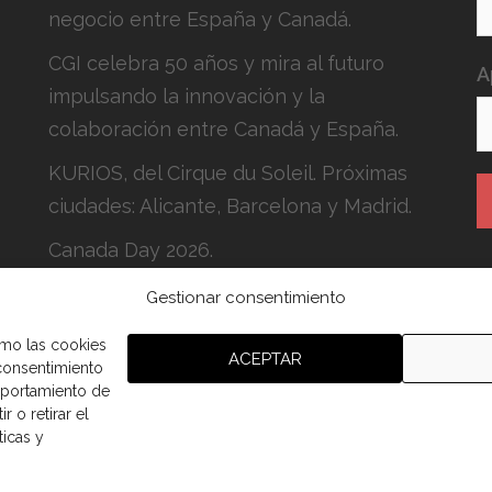
negocio entre España y Canadá.
CGI celebra 50 años y mira al futuro
A
impulsando la innovación y la
colaboración entre Canadá y España.
KURIOS, del Cirque du Soleil. Próximas
ciudades: Alicante, Barcelona y Madrid.
Canada Day 2026.
H
Gestionar consentimiento
c
omo las cookies
ACEPTAR
 consentimiento
mportamiento de
r o retirar el
ticas y