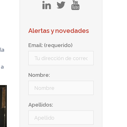
in
tw
yt
Alertas y novedades
Email: (requerido)
la
 a
Nombre:
Apellidos: