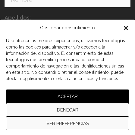
Apellidos:
Gestionar consentimiento
Para ofrecer las mejores experiencias, utilizamos tecnologías
como las cookies para almacenar y/o acceder a la
información del dispositivo. El consentimiento de estas
tecnologías nos permitirá procesar datos como el
comportamiento de navegación o las identificaciones únicas
en este sitio. No consentir o retirar el consentimiento, puede
afectar negativamente a ciertas características y funciones.
He leído y acepto los términos y condiciones
ACEPTAR
DENEGAR
VER PREFERENCIAS
© 2026 Cámara de comercio Canadá España.