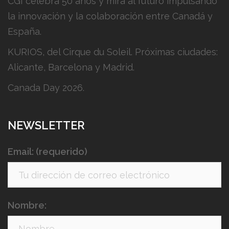
CGI celebra 50 años y mira al futuro impulsando
la innovación y la colaboración entre Canadá y
España.
KURIOS, del Cirque du Soleil. Próximas ciudades:
Alicante, Barcelona y Madrid.
Canada Day 2026.
NEWSLETTER
Email: (requerido)
Nombre: