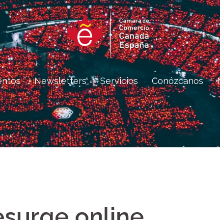
entos
Newsletters
Servicios
Conózcanos
surge online