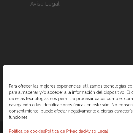
Aviso Legal
Para ofrecer las mejores experiencias, utilizamos tecnologías c
para almacenar y/o acceder a la información del dispositivo. El
de estas tecnologías nos permitirá procesar datos como el co
navegación o las identificaciones únicas en este sitio. No consenti
consentimiento, puede afectar negativamente a ciertas caracterís
funciones.
© 2026 Cámara de comercio Canadá Esp
Política de cookies
Política de Privacidad
Aviso Legal