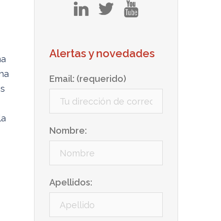
in
tw
yt
Alertas y novedades
ma
cha
Email: (requerido)
os
la
Nombre:
Apellidos: