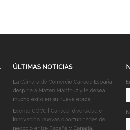
A
ÚLTIMAS NOTICIAS
La Cámara de Comercio Canadá España
E
despide a Mazen Mahfouz y le desea
mucho éxito en su nueva etapa.
Evento CQCC | Canadá, diversidad e
N
innovación: nuevas oportunidades de
negocio entre España y Canadá.