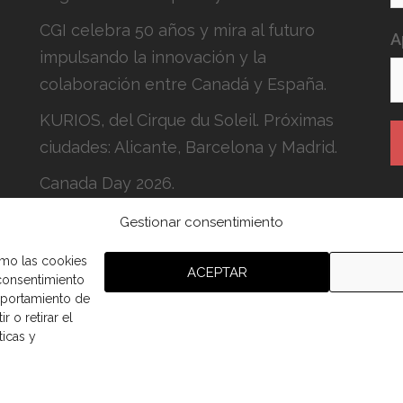
CGI celebra 50 años y mira al futuro
A
impulsando la innovación y la
colaboración entre Canadá y España.
KURIOS, del Cirque du Soleil. Próximas
ciudades: Alicante, Barcelona y Madrid.
Canada Day 2026.
Gestionar consentimiento
H
c
omo las cookies
ACEPTAR
 consentimiento
mportamiento de
r o retirar el
ticas y
aña.