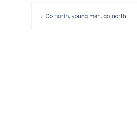
Navegación
Go north, young man, go north
de
entradas