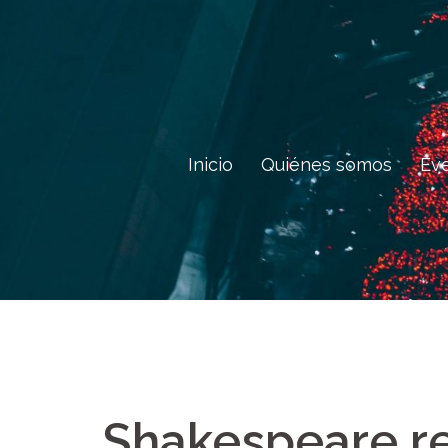
Saltar
al
contenido
Inicio
Quiénes somos
Ev
Shakespeare re