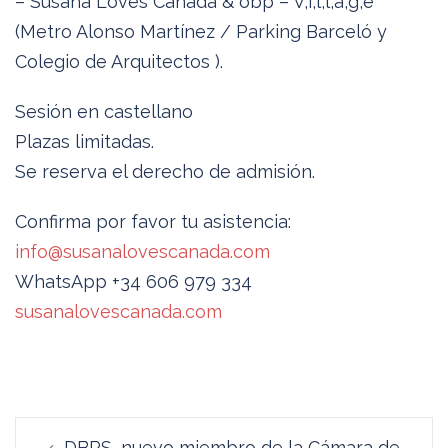
– Susana Loves Canada & obp – V,i,l,l,a,g,e
(Metro Alonso Martínez / Parking Barceló y
Colegio de Arquitectos ).
Sesión en castellano
Plazas limitadas.
Se reserva el derecho de admisión.
Confirma por favor tu asistencia:
info@susanalovescanada.com
WhatsApp +34 606 979 334
susanalovescanada.com
Navegación
DBRS, nuevo miembro de la Cámara de