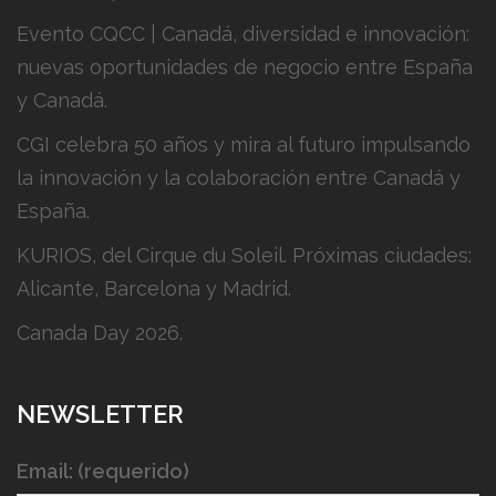
Evento CQCC | Canadá, diversidad e innovación:
nuevas oportunidades de negocio entre España
y Canadá.
CGI celebra 50 años y mira al futuro impulsando
la innovación y la colaboración entre Canadá y
España.
KURIOS, del Cirque du Soleil. Próximas ciudades:
Alicante, Barcelona y Madrid.
Canada Day 2026.
NEWSLETTER
Email: (requerido)