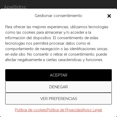
Apellidos:
Gestionar consentimiento
Para ofrecer las mejores experiencias, utilizamos tecnologías
como las cookies para almacenar y/o acceder a la
información del dispositivo. El consentimiento de estas
tecnologías nos permitirá procesar datos como el
comportamiento de navegación o las identificaciones únicas
en este sitio. No consentir o retirar el consentimiento, puede
He leído y acepto los términos y condiciones
afectar negativamente a ciertas características y funciones.
ACEPTAR
DENEGAR
VER PREFERENCIAS
© 2026 Cámara de comercio Canadá España.
Política de cookies
Política de Privacidad
Aviso Legal