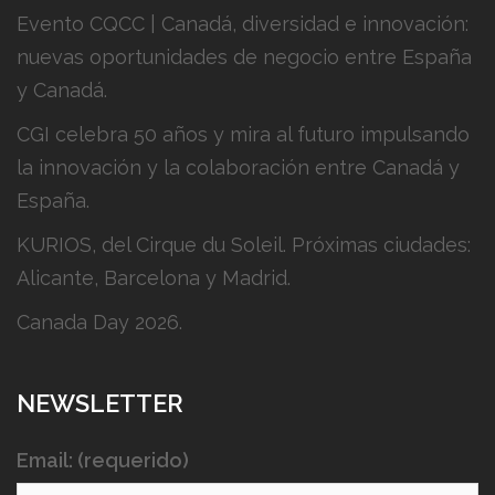
Evento CQCC | Canadá, diversidad e innovación:
nuevas oportunidades de negocio entre España
y Canadá.
CGI celebra 50 años y mira al futuro impulsando
la innovación y la colaboración entre Canadá y
España.
KURIOS, del Cirque du Soleil. Próximas ciudades:
Alicante, Barcelona y Madrid.
Canada Day 2026.
NEWSLETTER
Email: (requerido)