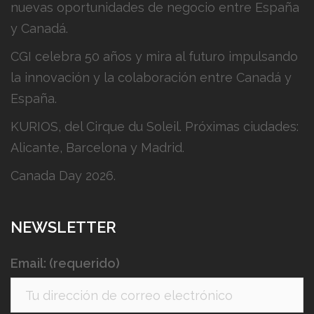
nuevas oportunidades de negocio entre España
y Canadá.
CGI celebra 50 años y mira al futuro impulsando
la innovación y la colaboración entre Canadá y
España.
KURIOS, del Cirque du Soleil. Próximas ciudades:
Alicante, Barcelona y Madrid.
Canada Day 2026.
NEWSLETTER
Email: (requerido)