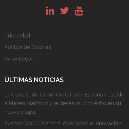
in
tw
yt
Privacidad
Política de Cookies
Aviso Legal
ÚLTIMAS NOTICIAS
La Cámara de Comercio Canadá España despide
a Mazen Mahfouz y le desea mucho éxito en su
nueva etapa.
Evento CQCC | Canadá, diversidad e innovación: