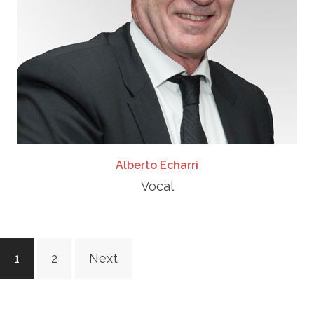
Alberto Echarri
Vocal
Posts
1
2
Next
pagination