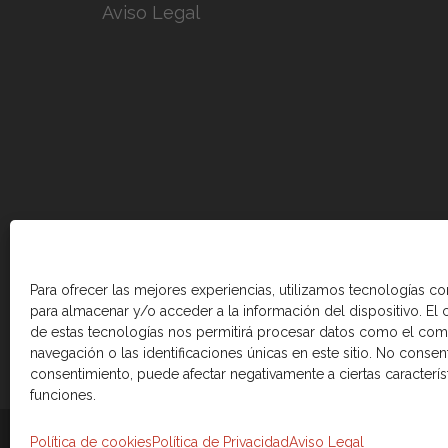
Aviso Legal
Para ofrecer las mejores experiencias, utilizamos tecnologías c
para almacenar y/o acceder a la información del dispositivo. El
de estas tecnologías nos permitirá procesar datos como el co
navegación o las identificaciones únicas en este sitio. No consenti
consentimiento, puede afectar negativamente a ciertas caracterís
funciones.
© 2026 Cámara de comercio Canadá Esp
Política de cookies
Política de Privacidad
Aviso Legal