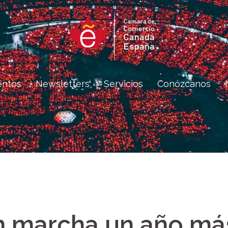
entos
Newsletters
Servicios
Conózcanos
n marcha un año má