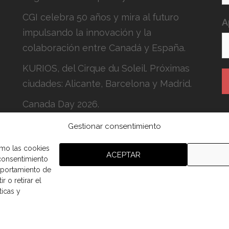
CGI celebra 50 años y mira al futuro
A
impulsando la innovación y la
colaboración entre Canadá y España.
KURIOS, del Cirque du Soleil. Próximas
ciudades: Alicante, Barcelona y Madrid.
Canada Day 2026.
Gestionar consentimiento
H
c
omo las cookies
ACEPTAR
 consentimiento
mportamiento de
r o retirar el
ticas y
aña.