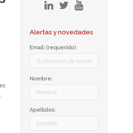
in
tw
yt
Alertas y novedades
Email: (requerido)
Nombre:
les
,
Apellidos: