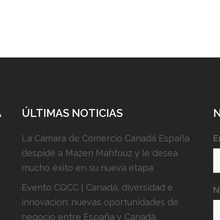
A
ÚLTIMAS NOTICIAS
La Cámara de Comercio Canadá España
E
despide a Mazen Mahfouz y le desea
mucho éxito en su nueva etapa.
Evento CQCC | Canadá, diversidad e
N
innovación: nuevas oportunidades de
negocio entre España y Canadá.