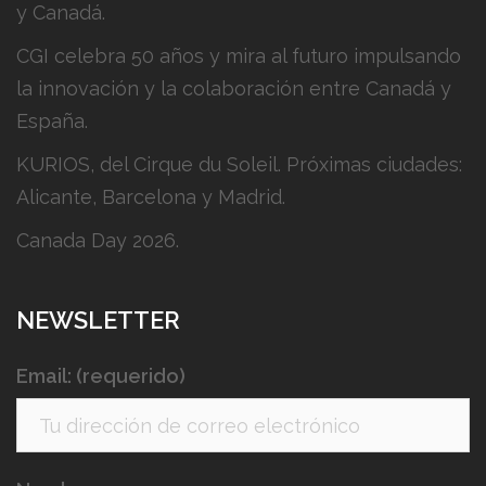
y Canadá.
CGI celebra 50 años y mira al futuro impulsando
la innovación y la colaboración entre Canadá y
España.
KURIOS, del Cirque du Soleil. Próximas ciudades:
Alicante, Barcelona y Madrid.
Canada Day 2026.
NEWSLETTER
Email: (requerido)