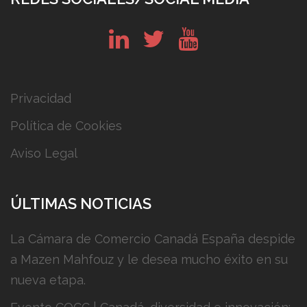
in
tw
yt
Privacidad
Política de Cookies
Aviso Legal
ÚLTIMAS NOTICIAS
La Cámara de Comercio Canadá España despide
a Mazen Mahfouz y le desea mucho éxito en su
nueva etapa.