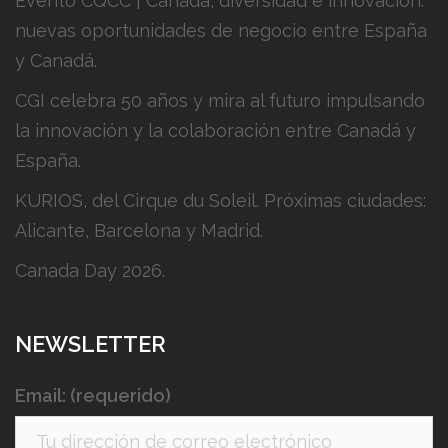
Evento CQCC | Canadá, diversidad e innovación:
nuevas oportunidades de negocio entre España
y Canadá.
CGI celebra 50 años y mira al futuro impulsando
la innovación y la colaboración entre Canadá y
España.
KURIOS, del Cirque du Soleil. Próximas ciudades:
Alicante, Barcelona y Madrid.
Canada Day 2026.
NEWSLETTER
Email: (requerido)