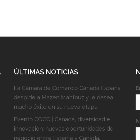
A
ÚLTIMAS NOTICIAS
La Cámara de Comercio Canadá España
E
despide a Mazen Mahfouz y le desea
mucho éxito en su nueva etapa.
Evento CQCC | Canadá, diversidad e
N
innovación: nuevas oportunidades de
negocio entre España y Canadá.