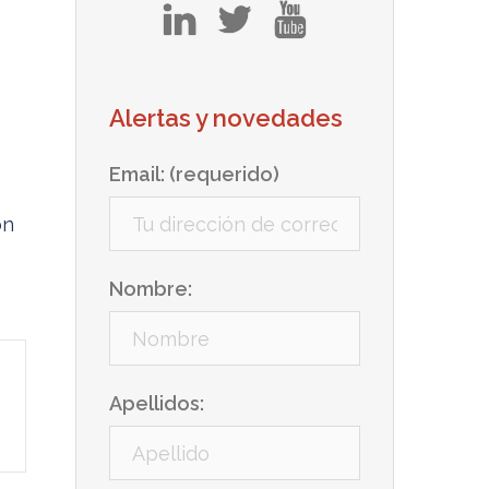
in
tw
yt
Alertas y novedades
Email: (requerido)
on
Nombre:
Apellidos: