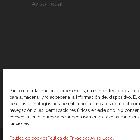
Aviso Legal
Para ofrecer las mejores experiencias, utilizamos tecnologías c
para almacenar y/o acceder a la información del dispositivo. El
de estas tecnologías nos permitirá procesar datos como el co
navegación o las identificaciones únicas en este sitio. No consenti
consentimiento, puede afectar negativamente a ciertas caracterís
funciones.
© 2026 Cámara de comercio Canadá Esp
Política de cookies
Política de Privacidad
Aviso Legal