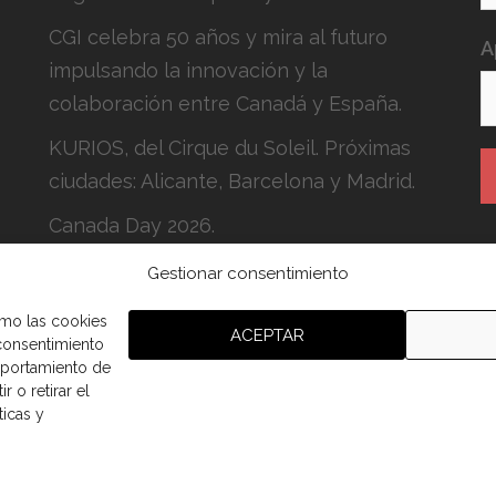
CGI celebra 50 años y mira al futuro
A
impulsando la innovación y la
colaboración entre Canadá y España.
KURIOS, del Cirque du Soleil. Próximas
ciudades: Alicante, Barcelona y Madrid.
Canada Day 2026.
Gestionar consentimiento
H
c
omo las cookies
ACEPTAR
 consentimiento
mportamiento de
r o retirar el
ticas y
aña.