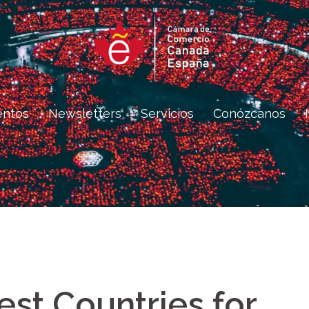
entos
Newsletters
Servicios
Conózcanos
est Countries for