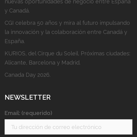
nuevas oportunidades de negocio entre España
y Canadá.
CGI celebra 50 años y mira al futuro impulsando
la innovación y la colaboración entre Canadá y
España.
KURIOS, del Cirque du Soleil. Próximas ciudades:
Alicante, Barcelona y Madrid.
Canada Day 2026.
NEWSLETTER
Email: (requerido)