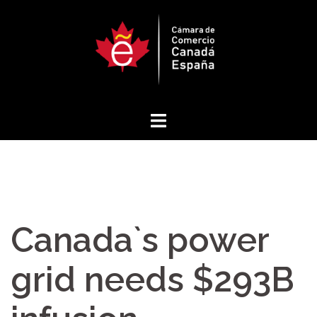
Saltar
al
contenido
Canada`s power
grid needs $293B