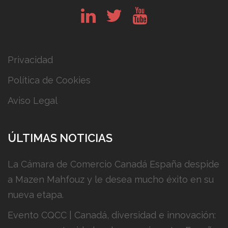
in
tw
yt
Privacidad
Política de Cookies
Aviso Legal
ÚLTIMAS NOTICIAS
La Cámara de Comercio Canadá España despide
a Mazen Mahfouz y le desea mucho éxito en su
nueva etapa.
Evento CQCC | Canadá, diversidad e innovación: