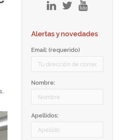
in
tw
yt
Alertas y novedades
Email: (requerido)
Nombre:
s,
Apellidos: