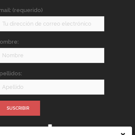
mail: (requerido)
ombre:
pellidos: