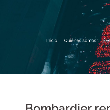
Saltar
al
contenido
Inicio
Quiénes somos
Ev
Bombardier ren