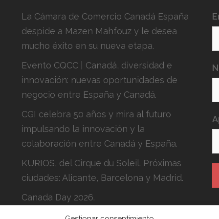
La Cámara de Comercio Canadá España
E
despide a Mazen Mahfouz y le desea
mucho éxito en su nueva etapa.
Evento CQCC | Canadá, diversidad e
N
innovación: nuevas oportunidades de
negocio entre España y Canadá.
CGI celebra 50 años y mira al futuro
A
impulsando la innovación y la
colaboración entre Canadá y España.
KURIOS, del Cirque du Soleil. Próximas
ciudades: Alicante, Barcelona y Madrid.
Canada Day 2026.
Gestionar consentimiento