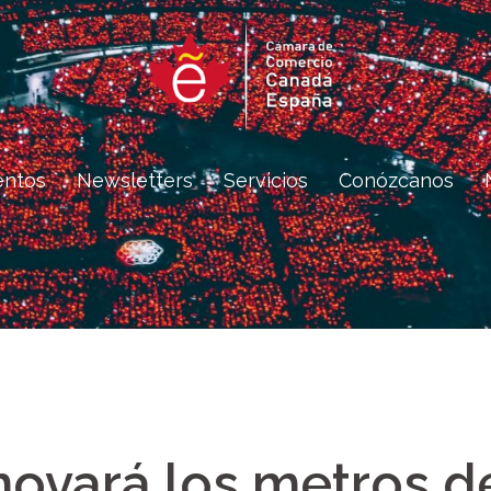
entos
Newsletters
Servicios
Conózcanos
ovará los metros d