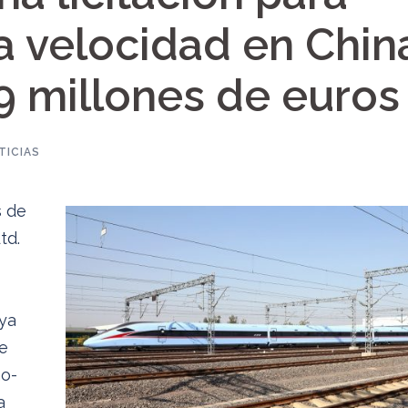
a velocidad en Chin
9 millones de euros
TICIAS
s de
td.
ya
de
no-
a