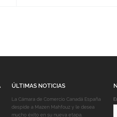
A
ÚLTIMAS NOTICIAS
La Cámara de Comercio Canadá España
E
despide a Mazen Mahfouz y le desea
mucho éxito en su nueva etapa.