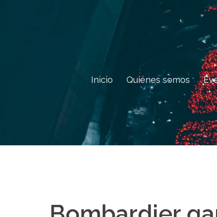
Saltar
al
contenido
Inicio
Quiénes somos
Ev
Bombardier gan