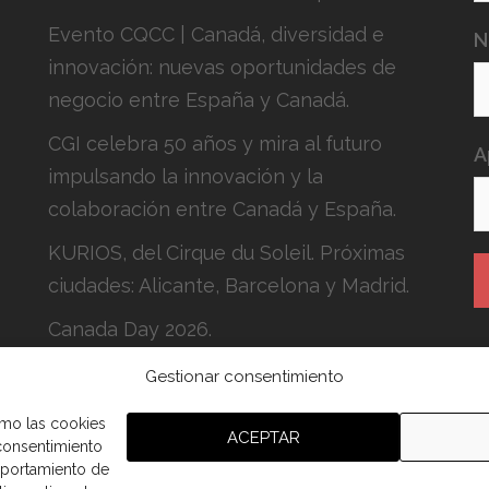
Evento CQCC | Canadá, diversidad e
N
innovación: nuevas oportunidades de
negocio entre España y Canadá.
CGI celebra 50 años y mira al futuro
A
impulsando la innovación y la
colaboración entre Canadá y España.
KURIOS, del Cirque du Soleil. Próximas
ciudades: Alicante, Barcelona y Madrid.
Canada Day 2026.
Gestionar consentimiento
H
c
omo las cookies
ACEPTAR
 consentimiento
mportamiento de