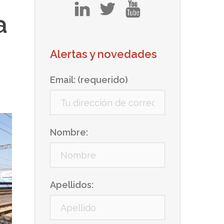
in
tw
yt
a
Alertas y novedades
Email: (requerido)
Nombre:
Apellidos: