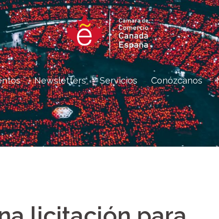
entos
Newsletters
Servicios
Conózcanos
a licitación para