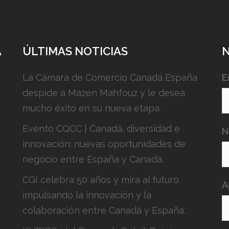
A
ÚLTIMAS NOTICIAS
La Cámara de Comercio Canadá España
E
despide a Mazen Mahfouz y le desea
mucho éxito en su nueva etapa.
Evento CQCC | Canadá, diversidad e
N
innovación: nuevas oportunidades de
negocio entre España y Canadá.
CGI celebra 50 años y mira al futuro
A
impulsando la innovación y la
colaboración entre Canadá y España.