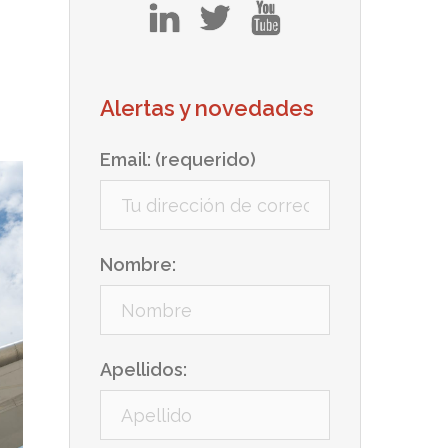
in
tw
yt
Alertas y novedades
Email: (requerido)
Nombre:
Apellidos: