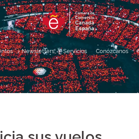
entos
Newsletters
Servicios
Conózcanos
icia sus vuelos