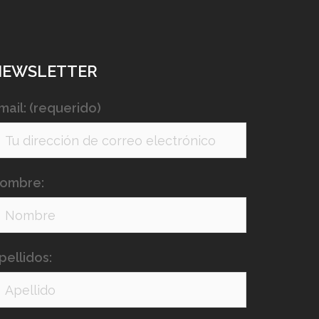
NEWSLETTER
mail: (requerido)
ombre:
pellidos: