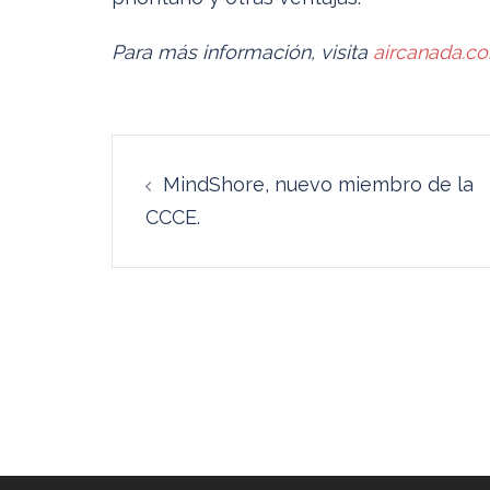
Para más información, visita
aircanada.c
Navegación
MindShore, nuevo miembro de la
de
CCCE.
entradas