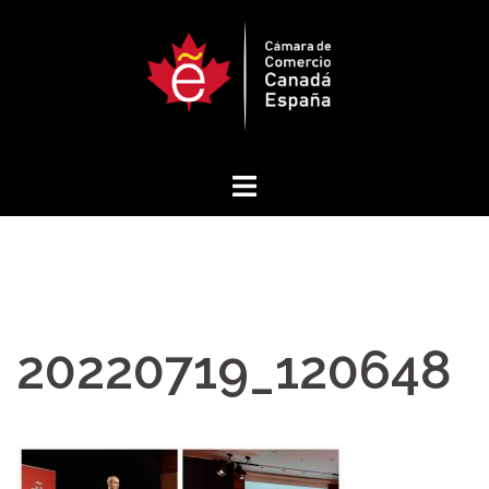
Saltar
al
contenido
20220719_120648