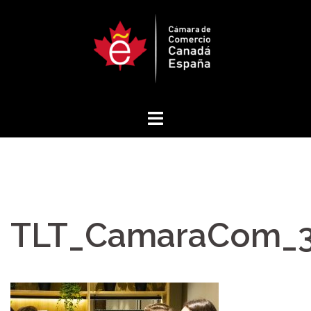
Saltar
al
contenido
TLT_CamaraCom_