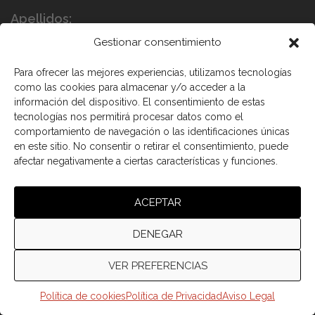
Apellidos:
Gestionar consentimiento
Para ofrecer las mejores experiencias, utilizamos tecnologías
como las cookies para almacenar y/o acceder a la
información del dispositivo. El consentimiento de estas
tecnologías nos permitirá procesar datos como el
comportamiento de navegación o las identificaciones únicas
en este sitio. No consentir o retirar el consentimiento, puede
He leído y acepto los términos y condiciones
afectar negativamente a ciertas características y funciones.
ACEPTAR
DENEGAR
VER PREFERENCIAS
© 2026 Cámara de comercio Canadá España.
Política de cookies
Política de Privacidad
Aviso Legal