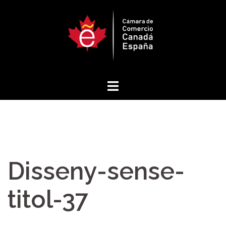
Saltar
al
contenido
Disseny-sense-
titol-37