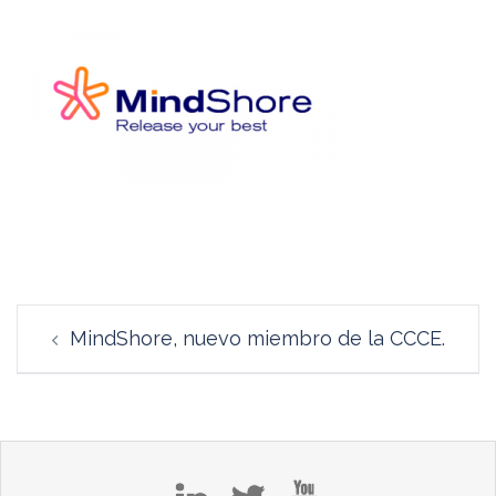
Navegación
MindShore, nuevo miembro de la CCCE.
de
entradas
in
tw
yt