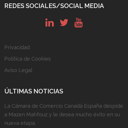
REDES SOCIALES/SOCIAL MEDIA
in
tw
yt
Privacidad
Política de Cookies
Aviso Legal
ÚLTIMAS NOTICIAS
La Cámara de Comercio Canadá España despide
a Mazen Mahfouz y le desea mucho éxito en su
nueva etapa.