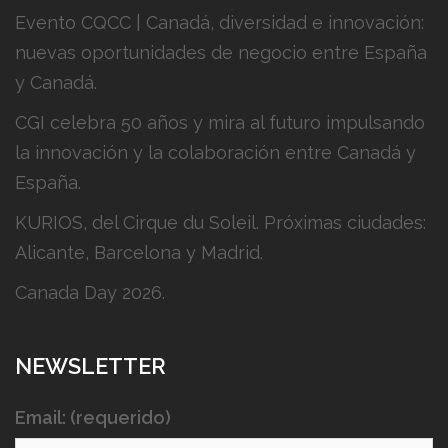
Evento CQCC | Canadá, diversidad e innovación:
nuevas oportunidades de negocio entre España
y Canadá.
CGI celebra 50 años y mira al futuro impulsando
la innovación y la colaboración entre Canadá y
España.
KURIOS, del Cirque du Soleil. Próximas ciudades:
Alicante, Barcelona y Madrid.
Canada Day 2026.
NEWSLETTER
Email: (requerido)