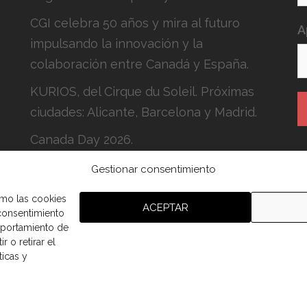
CGI celebra 50 años y mira al futuro
A
impulsando la innovación y la
colaboración entre Canadá y España.
KURIOS, del Cirque du Soleil. Próximas
ciudades: Alicante, Barcelona y Madrid.
Canada Day 2026.
Gestionar consentimiento
H
c
omo las cookies
ACEPTAR
 consentimiento
mportamiento de
r o retirar el
ticas y
aña.