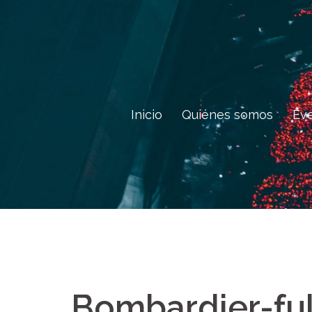
Saltar
al
contenido
Inicio
Quiénes somos
Ev
Bombardier-fu