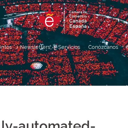
entos
Newsletters
Servicios
Conózcanos
lly-automated-