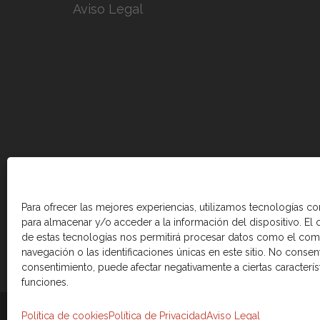
Aviso Legal
Para ofrecer las mejores experiencias, utilizamos tecnologías c
para almacenar y/o acceder a la información del dispositivo. El
de estas tecnologías nos permitirá procesar datos como el co
navegación o las identificaciones únicas en este sitio. No consenti
consentimiento, puede afectar negativamente a ciertas caracterís
funciones.
© 2026 Cámara de comercio Canadá Esp
Política de cookies
Política de Privacidad
Aviso Legal