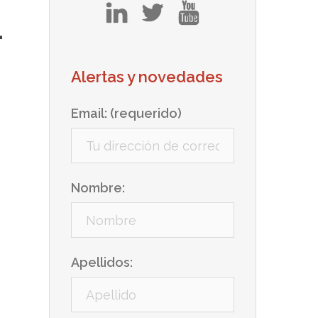
in
tw
yt
-
Alertas y novedades
Email: (requerido)
Nombre:
Apellidos: