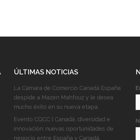
A
ÚLTIMAS NOTICIAS
La Cámara de Comercio Canadá España
E
despide a Mazen Mahfouz y le desea
mucho éxito en su nueva etapa.
Evento CQCC | Canadá, diversidad e
N
innovación: nuevas oportunidades de
negocio entre España y Canadá.