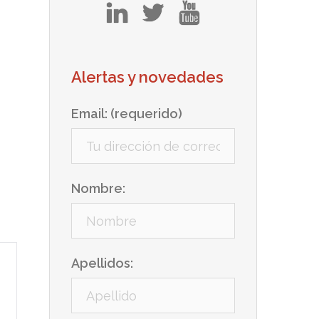
in
tw
yt
Alertas y novedades
Email: (requerido)
Nombre:
Apellidos: