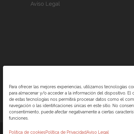
Aviso Legal
Para ofrecer las mejores experiencias, utilizamos tecnologías c
para almacenar y/o acceder a la información del dispositivo. El
de estas tecnologías nos permitirá procesar datos como el co
navegación o las identificaciones únicas en este sitio. No consenti
consentimiento, puede afectar negativamente a ciertas caracterís
funciones.
© 2026 Cámara de comercio Canadá Esp
Política de cookies
Política de Privacidad
Aviso Legal