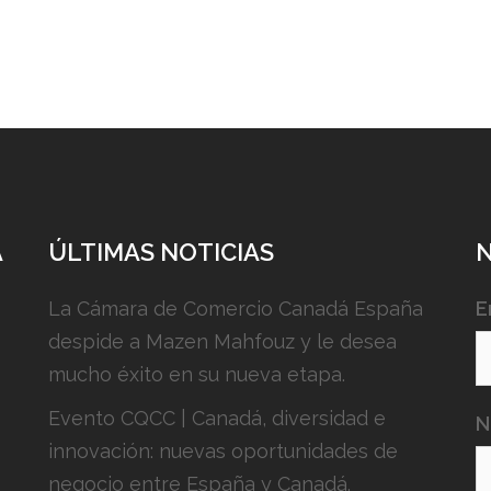
A
ÚLTIMAS NOTICIAS
La Cámara de Comercio Canadá España
E
despide a Mazen Mahfouz y le desea
mucho éxito en su nueva etapa.
Evento CQCC | Canadá, diversidad e
N
innovación: nuevas oportunidades de
negocio entre España y Canadá.