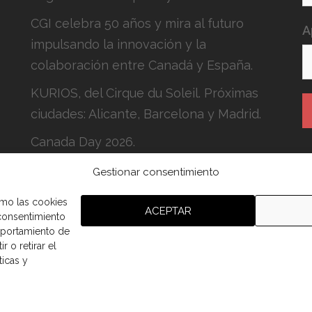
CGI celebra 50 años y mira al futuro
A
impulsando la innovación y la
colaboración entre Canadá y España.
KURIOS, del Cirque du Soleil. Próximas
ciudades: Alicante, Barcelona y Madrid.
Canada Day 2026.
Gestionar consentimiento
H
c
omo las cookies
ACEPTAR
 consentimiento
mportamiento de
r o retirar el
ticas y
aña.