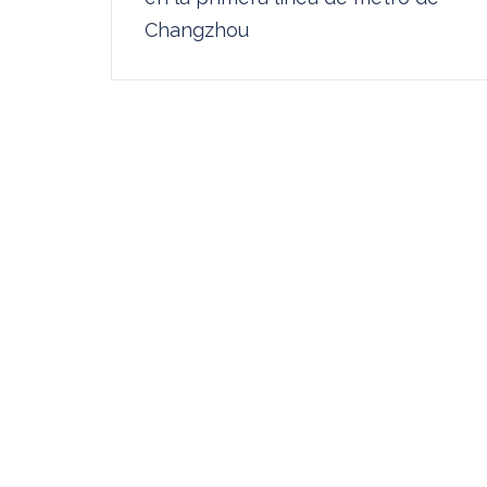
entradas
Changzhou