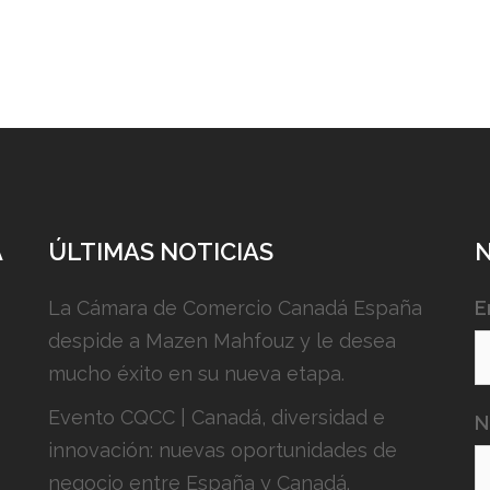
A
ÚLTIMAS NOTICIAS
La Cámara de Comercio Canadá España
E
despide a Mazen Mahfouz y le desea
mucho éxito en su nueva etapa.
Evento CQCC | Canadá, diversidad e
N
innovación: nuevas oportunidades de
negocio entre España y Canadá.