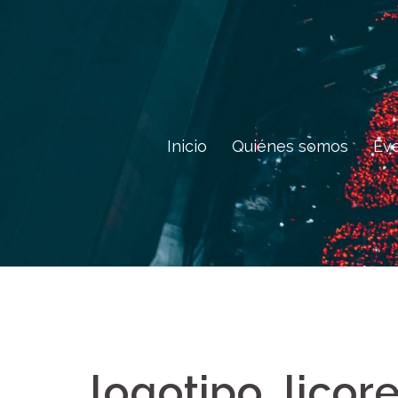
Saltar
al
contenido
Inicio
Quiénes somos
Ev
logotipo_licor