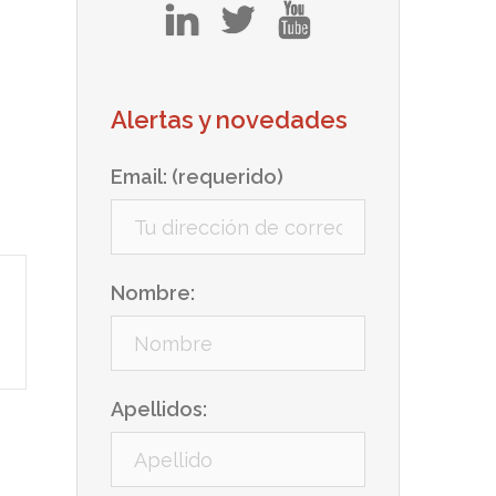
in
tw
yt
Alertas y novedades
Email: (requerido)
Nombre:
Apellidos: