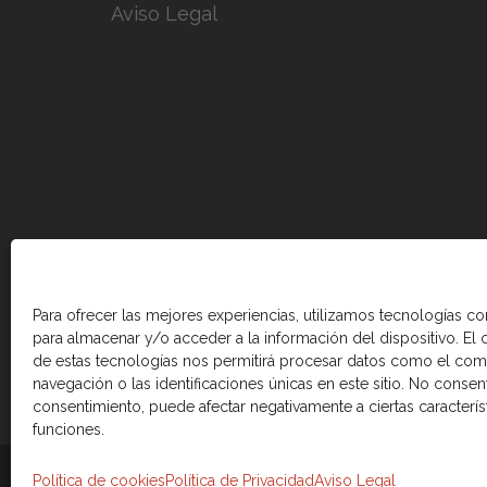
Aviso Legal
Para ofrecer las mejores experiencias, utilizamos tecnologías c
para almacenar y/o acceder a la información del dispositivo. El
de estas tecnologías nos permitirá procesar datos como el co
navegación o las identificaciones únicas en este sitio. No consenti
consentimiento, puede afectar negativamente a ciertas caracterís
funciones.
© 2026 Cámara de comercio Canadá Esp
Política de cookies
Política de Privacidad
Aviso Legal