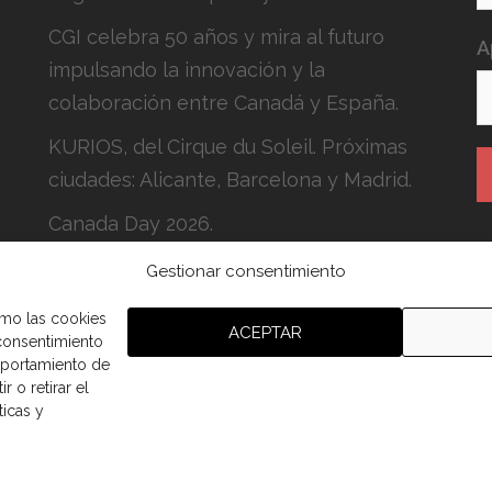
CGI celebra 50 años y mira al futuro
A
impulsando la innovación y la
colaboración entre Canadá y España.
KURIOS, del Cirque du Soleil. Próximas
ciudades: Alicante, Barcelona y Madrid.
Canada Day 2026.
Gestionar consentimiento
H
c
omo las cookies
ACEPTAR
 consentimiento
mportamiento de
r o retirar el
ticas y
aña.