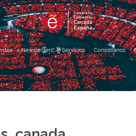
entos
Newsletters
Servicios
Conózcanos
es_canada