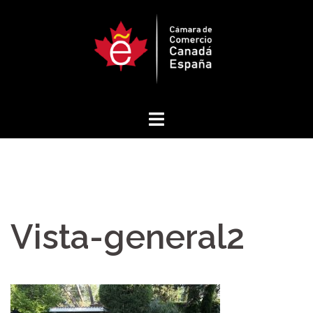
Saltar
al
contenido
Vista-general2