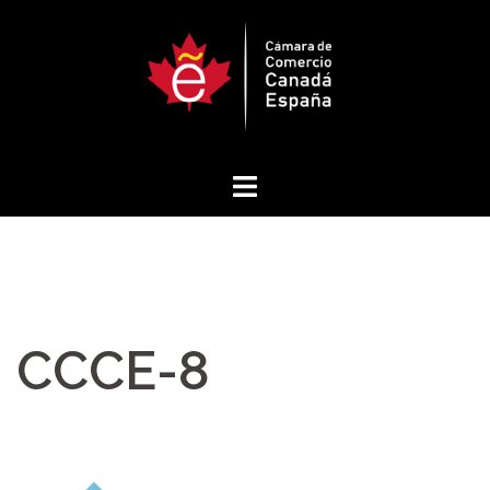
Saltar
al
contenido
CCCE-8