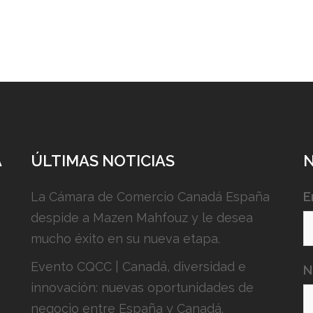
A
ÚLTIMAS NOTICIAS
La Cámara de Comercio Canadá España
E
despide a Mazen Mahfouz y le desea
mucho éxito en su nueva etapa.
Evento CQCC | Canadá, diversidad e
N
innovación: nuevas oportunidades de
negocio entre España y Canadá.