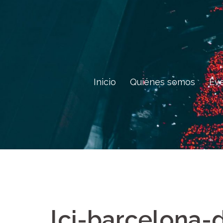
Saltar
al
contenido
Inicio
Quiénes somos
Ev
lci-barcelona-