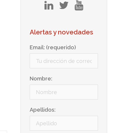
in
tw
yt
Alertas y novedades
Email: (requerido)
Nombre:
Apellidos: