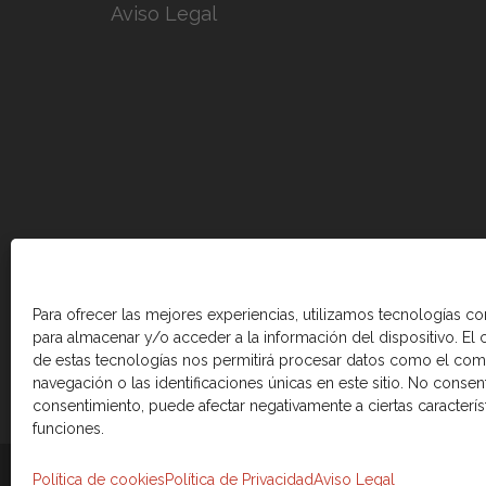
Aviso Legal
Para ofrecer las mejores experiencias, utilizamos tecnologías c
para almacenar y/o acceder a la información del dispositivo. El
de estas tecnologías nos permitirá procesar datos como el co
navegación o las identificaciones únicas en este sitio. No consenti
consentimiento, puede afectar negativamente a ciertas caracterís
funciones.
© 2026 Cámara de comercio Canadá Esp
Política de cookies
Política de Privacidad
Aviso Legal