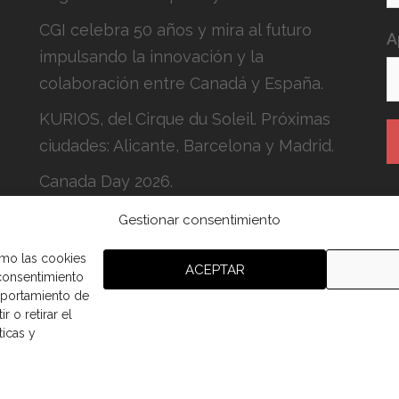
CGI celebra 50 años y mira al futuro
A
impulsando la innovación y la
colaboración entre Canadá y España.
KURIOS, del Cirque du Soleil. Próximas
ciudades: Alicante, Barcelona y Madrid.
Canada Day 2026.
Gestionar consentimiento
H
c
omo las cookies
ACEPTAR
 consentimiento
mportamiento de
r o retirar el
ticas y
aña.