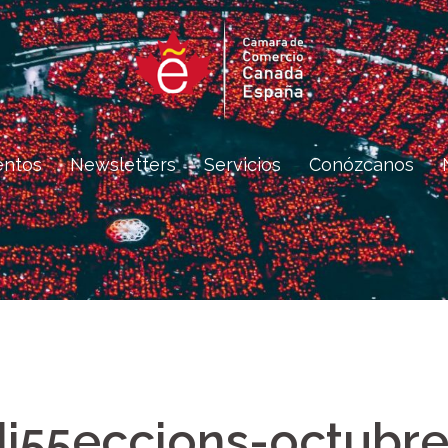
entos
Newsletters
Servicios
Conózcanos
di55eccions-octubre