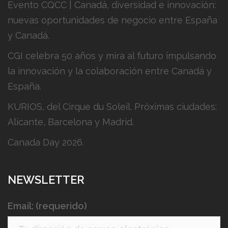
Evento CQCC | Canadá, diversidad e innovación:
nuevas oportunidades de negocio entre España
y Canadá.
CGI celebra 50 años y mira al futuro impulsando
la innovación y la colaboración entre Canadá y
España.
KURIOS, del Cirque du Soleil. Próximas ciudades:
Alicante, Barcelona y Madrid.
Canada Day 2026.
NEWSLETTER
Email: (requerido)