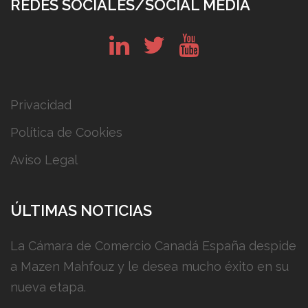
REDES SOCIALES/SOCIAL MEDIA
in
tw
yt
Privacidad
Política de Cookies
Aviso Legal
ÚLTIMAS NOTICIAS
La Cámara de Comercio Canadá España despide
a Mazen Mahfouz y le desea mucho éxito en su
nueva etapa.