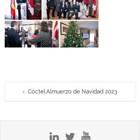
Navegación
Cóctel Almuerzo de Navidad 2023
de
entradas
in
tw
yt