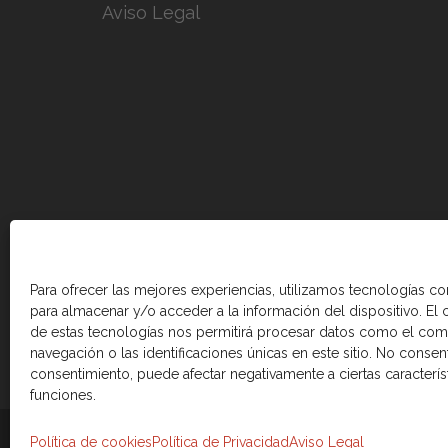
Aviso Legal
Para ofrecer las mejores experiencias, utilizamos tecnologías c
para almacenar y/o acceder a la información del dispositivo. El
de estas tecnologías nos permitirá procesar datos como el co
navegación o las identificaciones únicas en este sitio. No consenti
consentimiento, puede afectar negativamente a ciertas caracterís
funciones.
© 2026 Cámara de comercio Canadá Esp
Política de cookies
Política de Privacidad
Aviso Legal