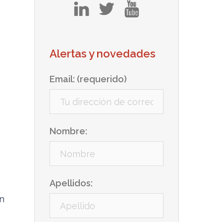
in
tw
yt
Alertas y novedades
Email: (requerido)
Nombre:
Apellidos:
en