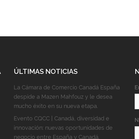
A
ÚLTIMAS NOTICIAS
La Cámara de Comercio Canadá España
E
despide a Mazen Mahfouz y le desea
mucho éxito en su nueva etapa.
Evento CQCC | Canadá, diversidad e
N
innovación: nuevas oportunidades de
negocio entre España y Canadá.