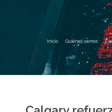
Saltar
al
contenido
Inicio
Quiénes somos
Ev
Calgary refuerz