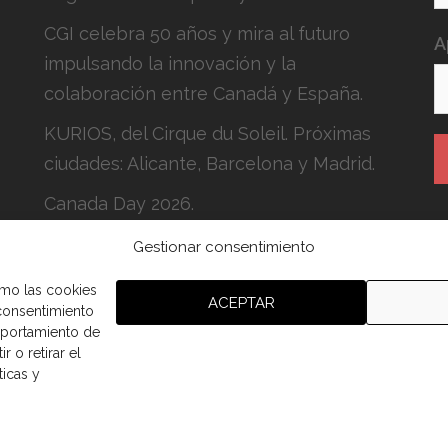
CGI celebra 50 años y mira al futuro
A
impulsando la innovación y la
colaboración entre Canadá y España.
KURIOS, del Cirque du Soleil. Próximas
ciudades: Alicante, Barcelona y Madrid.
Canada Day 2026.
Gestionar consentimiento
H
c
omo las cookies
ACEPTAR
 consentimiento
mportamiento de
r o retirar el
ticas y
aña.