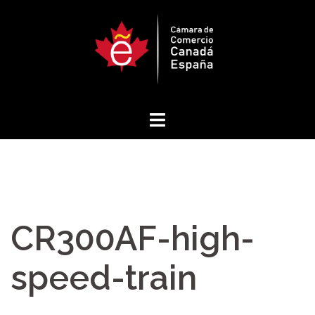
Saltar
al
contenido
CR300AF-high-
speed-train