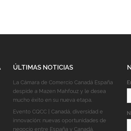
A
ÚLTIMAS NOTICIAS
La Cámara de Comercio Canadá España
E
despide a Mazen Mahfouz y le desea
mucho éxito en su nueva etapa.
Evento CQCC | Canadá, diversidad e
N
innovación: nuevas oportunidades de
negocio entre España y Canadá.