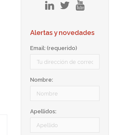
in
tw
yt
Alertas y novedades
Email: (requerido)
Nombre:
Apellidos: