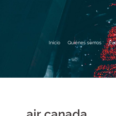
Saltar
al
contenido
Inicio
Quiénes somos
Ev
air canada