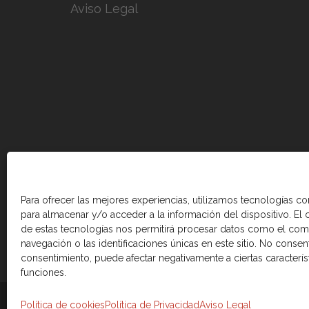
Aviso Legal
Para ofrecer las mejores experiencias, utilizamos tecnologías c
para almacenar y/o acceder a la información del dispositivo. El
de estas tecnologías nos permitirá procesar datos como el co
navegación o las identificaciones únicas en este sitio. No consenti
consentimiento, puede afectar negativamente a ciertas caracterís
funciones.
© 2026 Cámara de comercio Canadá Esp
Política de cookies
Política de Privacidad
Aviso Legal