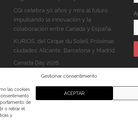
CGI celebra 50 años y mira al futuro
A
impulsando la innovación y la
colaboración entre Canadá y España.
KURIOS, del Cirque du Soleil. Próximas
ciudades: Alicante, Barcelona y Madrid.
Canada Day 2026.
Gestionar consentimiento
H
c
omo las cookies
ACEPTAR
 consentimiento
mportamiento de
r o retirar el
ticas y
aña.