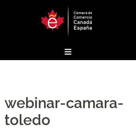
Saltar
al
contenido
webinar-camara-
toledo