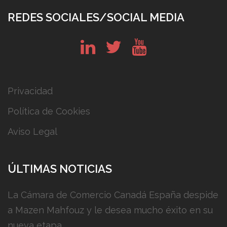
REDES SOCIALES/SOCIAL MEDIA
in
tw
yt
Privacidad
Política de Cookies
Aviso Legal
ÚLTIMAS NOTICIAS
La Cámara de Comercio Canadá España despide
a Mazen Mahfouz y le desea mucho éxito en su
nueva etapa.