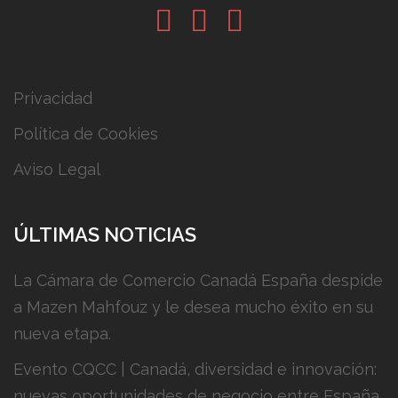
in
tw
yt
Privacidad
Política de Cookies
Aviso Legal
ÚLTIMAS NOTICIAS
La Cámara de Comercio Canadá España despide
a Mazen Mahfouz y le desea mucho éxito en su
nueva etapa.
Evento CQCC | Canadá, diversidad e innovación:
nuevas oportunidades de negocio entre España