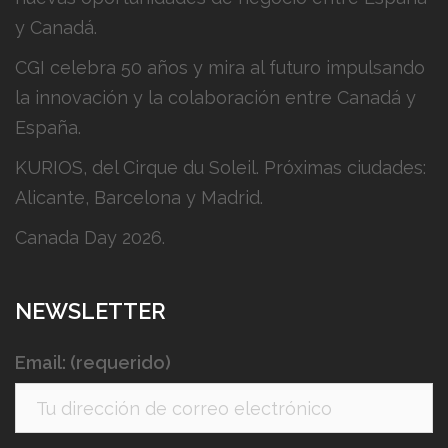
y Canadá.
CGI celebra 50 años y mira al futuro impulsando
la innovación y la colaboración entre Canadá y
España.
KURIOS, del Cirque du Soleil. Próximas ciudades:
Alicante, Barcelona y Madrid.
Canada Day 2026.
NEWSLETTER
Email: (requerido)