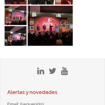
in
tw
yt
Alertas y novedades
Email: (requerido)