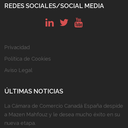
REDES SOCIALES/SOCIAL MEDIA
in
tw
yt
Privacidad
Política de Cookies
Aviso Legal
ÚLTIMAS NOTICIAS
La Cámara de Comercio Canadá España despide
a Mazen Mahfouz y le desea mucho éxito en su
nueva etapa.