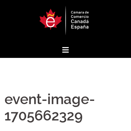
Saltar
al
contenido
event-image-
1705662329