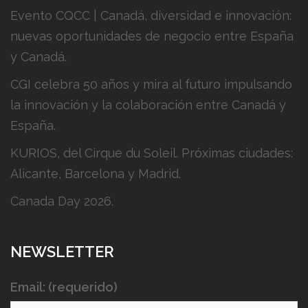
Evento CQCC | Canadá, diversidad e innovación:
nuevas oportunidades de negocio entre España
y Canadá.
CGI celebra 50 años y mira al futuro impulsando
la innovación y la colaboración entre Canadá y
España.
KURIOS, del Cirque du Soleil. Próximas ciudades:
Alicante, Barcelona y Madrid.
Canada Day 2026.
NEWSLETTER
Email: (requerido)