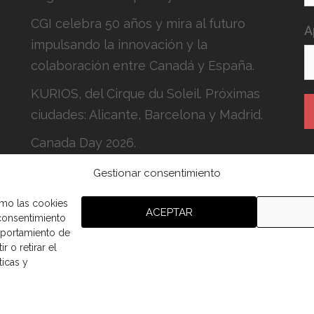
CGI celebra 50 años y mira al futuro
A
impulsando la innovación y la
colaboración entre Canadá y España.
KURIOS, del Cirque du Soleil. Próximas
ciudades: Alicante, Barcelona y Madrid.
Canada Day 2026.
Gestionar consentimiento
H
c
omo las cookies
ACEPTAR
 consentimiento
mportamiento de
r o retirar el
ticas y
aña.