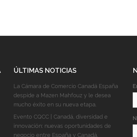
A
ÚLTIMAS NOTICIAS
La Cámara de Comercio Canadá España
E
despide a Mazen Mahfouz y le desea
mucho éxito en su nueva etapa.
Evento CQCC | Canadá, diversidad e
N
innovación: nuevas oportunidades de
negocio entre España y Canadá.