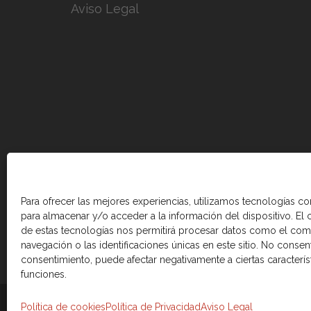
Aviso Legal
Para ofrecer las mejores experiencias, utilizamos tecnologías c
para almacenar y/o acceder a la información del dispositivo. El
de estas tecnologías nos permitirá procesar datos como el co
navegación o las identificaciones únicas en este sitio. No consenti
consentimiento, puede afectar negativamente a ciertas caracterís
funciones.
© 2026 Cámara de comercio Canadá Esp
Política de cookies
Política de Privacidad
Aviso Legal