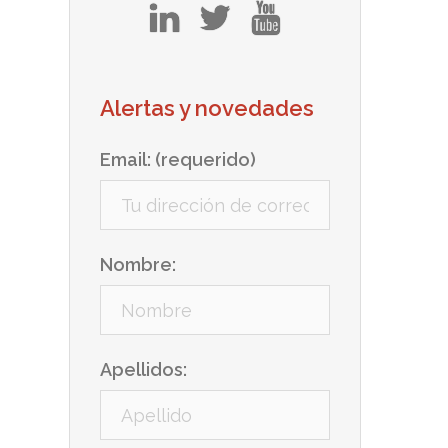
in
tw
yt
Alertas y novedades
Email: (requerido)
Nombre:
Apellidos: