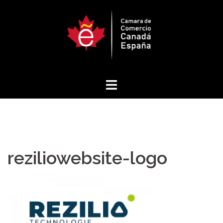
Saltar
al
contenido
reziliowebsite-logo