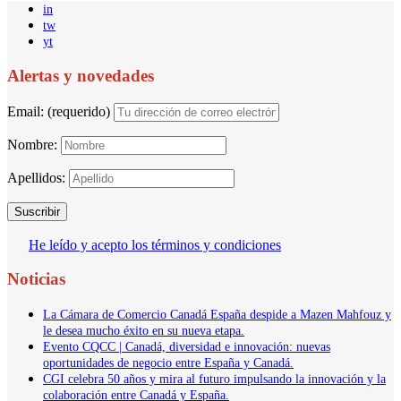
in
tw
yt
Alertas y novedades
Email: (requerido)
Nombre:
Apellidos:
He leído y acepto los términos y condiciones
Noticias
La Cámara de Comercio Canadá España despide a Mazen Mahfouz y
le desea mucho éxito en su nueva etapa.
Evento CQCC | Canadá, diversidad e innovación: nuevas
oportunidades de negocio entre España y Canadá.
CGI celebra 50 años y mira al futuro impulsando la innovación y la
colaboración entre Canadá y España.