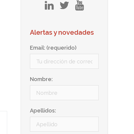
in
tw
yt
Alertas y novedades
Email: (requerido)
Nombre:
Apellidos: