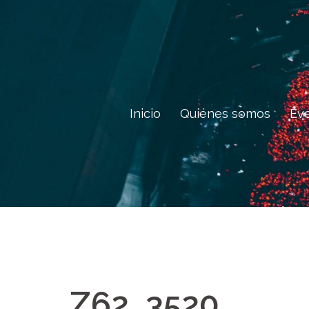
Saltar
al
contenido
Inicio
Quiénes somos
Ev
Z62_3520