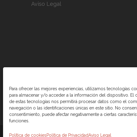
Aviso Legal
Para ofrecer las mejores experiencias, utilizamos tecnologías c
para almacenar y/o acceder a la información del dispositivo. El
de estas tecnologías nos permitirá procesar datos como el co
navegación o las identificaciones únicas en este sitio. No consenti
consentimiento, puede afectar negativamente a ciertas caracterís
funciones.
© 2026 Cámara de comercio Canadá Esp
Política de cookies
Política de Privacidad
Aviso Legal