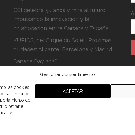
CGI celebra 50 años y mira al futuro
A
impulsando la innovación y la
colaboración entre Canadá y España.
KURIOS, del Cirque du Soleil. Próximas
ciudades: Alicante, Barcelona y Madrid.
Canada Day 2026.
Gestionar consentimiento
H
c
omo las cookies
ACEPTAR
 consentimiento
mportamiento de
r o retirar el
ticas y
aña.