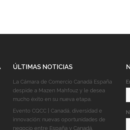
A
ÚLTIMAS NOTICIAS
La Cámara de Comercio Canadá España
E
despide a Mazen Mahfouz y le desea
mucho éxito en su nueva etapa.
Evento CQCC | Canadá, diversidad e
N
innovación: nuevas oportunidades de
negocio entre España y Canadá.