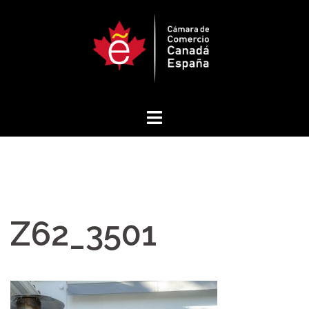
Saltar
al
contenido
Z62_3501