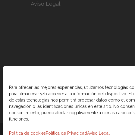
Aviso Legal
Para ofrecer las mejores experiencias, utilizamos tecnologías c
para almacenar y/o acceder a la información del dispositivo. El
de estas tecnologías nos permitirá procesar datos como el co
navegación o las identificaciones únicas en este sitio. No consenti
consentimiento, puede afectar negativamente a ciertas caracterís
funciones.
© 2026 Cámara de comercio Canadá Esp
Política de cookies
Política de Privacidad
Aviso Legal