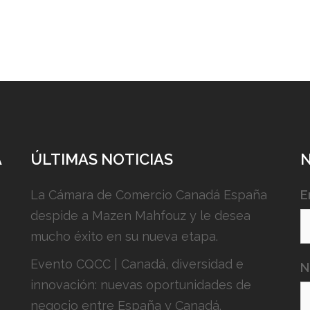
A
ÚLTIMAS NOTICIAS
La Cámara de Comercio Canadá España
E
despide a Mazen Mahfouz y le desea
mucho éxito en su nueva etapa.
Evento CQCC | Canadá, diversidad e
N
innovación: nuevas oportunidades de
negocio entre España y Canadá.