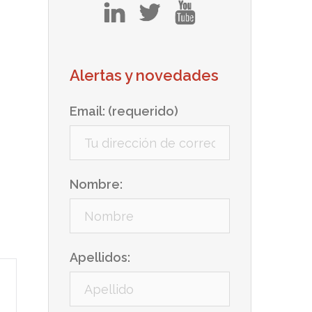
in
tw
yt
Alertas y novedades
Email: (requerido)
Nombre:
Apellidos: