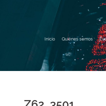
Saltar
al
contenido
Inicio
Quiénes somos
Ev
Z62_3501