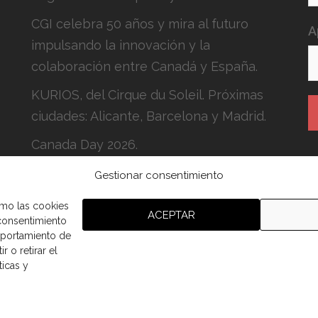
CGI celebra 50 años y mira al futuro
A
impulsando la innovación y la
colaboración entre Canadá y España.
KURIOS, del Cirque du Soleil. Próximas
ciudades: Alicante, Barcelona y Madrid.
Canada Day 2026.
Gestionar consentimiento
H
c
omo las cookies
ACEPTAR
 consentimiento
mportamiento de
r o retirar el
ticas y
aña.