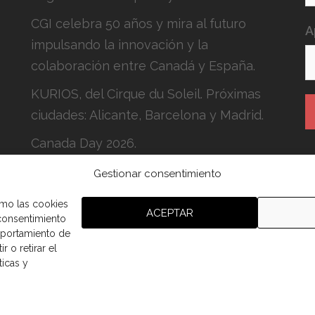
CGI celebra 50 años y mira al futuro
A
impulsando la innovación y la
colaboración entre Canadá y España.
KURIOS, del Cirque du Soleil. Próximas
ciudades: Alicante, Barcelona y Madrid.
Canada Day 2026.
Gestionar consentimiento
H
c
omo las cookies
ACEPTAR
 consentimiento
mportamiento de
r o retirar el
ticas y
aña.