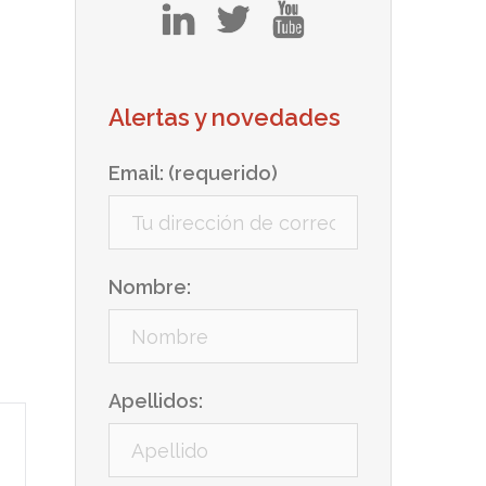
in
tw
yt
Alertas y novedades
Email: (requerido)
Nombre:
Apellidos: