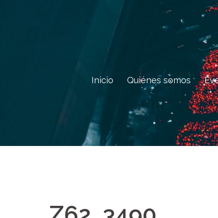
Saltar
al
contenido
Inicio
Quiénes somos
Ev
Z62_3490