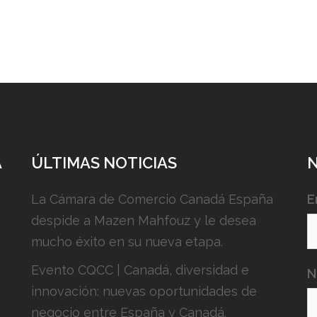
A
ÚLTIMAS NOTICIAS
La Cámara de Comercio Canadá España
E
despide a Mazen Mahfouz y le desea
mucho éxito en su nueva etapa.
Evento CQCC | Canadá, diversidad e
N
innovación: nuevas oportunidades de
negocio entre España y Canadá.