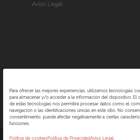
Aviso Legal
Para ofrecer las mejores experiencias, utilizamos tecnologías c
para almacenar y/o acceder a la información del dispositivo. El
de estas tecnologías nos permitirá procesar datos como el co
navegación o las identificaciones únicas en este sitio. No consenti
consentimiento, puede afectar negativamente a ciertas caracterís
funciones.
© 2026 Cámara de comercio Canadá Esp
Política de cookies
Política de Privacidad
Aviso Legal